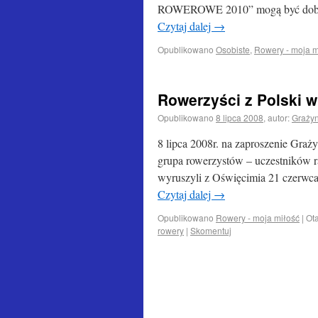
ROWEROWE 2010” mogą być dobrą p
Czytaj dalej
→
Opublikowano
Osobiste
,
Rowery - moja m
Rowerzyści z Polski w
Opublikowano
8 lipca 2008
,
autor:
Graży
8 lipca 2008r. na zaproszenie Graż
grupa rowerzystów – uczestników r
wyruszyli z Oświęcimia 21 czerwca, 
Czytaj dalej
→
Opublikowano
Rowery - moja miłość
|
Ot
rowery
|
Skomentuj