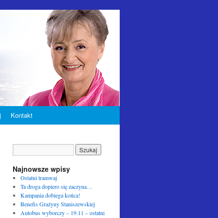
j
Kontakt
Najnowsze wpisy
Ostatni tramwaj
Ta droga dopiero się zaczyna…
Kampania dobiega końca!
Benefis Grażyny Staniszewskiej
Autobus wyborczy – 19.11 – ostatni