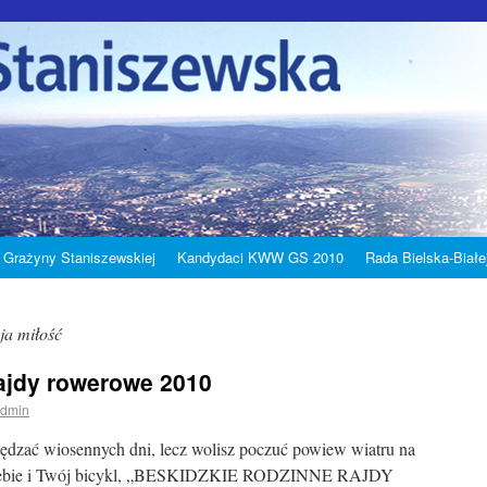
 Grażyny Staniszewskiej
Kandydaci KWW GS 2010
Rada Bielska-Białe
ja miłość
rajdy rowerowe 2010
dmin
pędzać wiosennych dni, lecz wolisz poczuć powiew wiatru na
y Ciebie i Twój bicykl, „BESKIDZKIE RODZINNE RAJDY