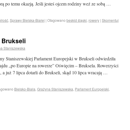
o temu okazją. Jeśli jesteś ojcem rodziny weź ze sobą …
iłość
,
Sprawy Bielska-Białej
|
Otagowano
beskid śląski
,
rowery
|
Skomentuj
 Brukseli
na Staniszewska
yny Staniszewskiej Parlament Europejski w Brukseli odwiedziła
ajdu „po Europie na rowerze” Oświęcim – Bruksela. Rowerzyści
a już 7 lipca dotarli do Brukseli, skąd 10 lipca wracają …
agowano
Bielsko-Biała
,
Grażyna Staniszewska
,
Parlament Europejski
,