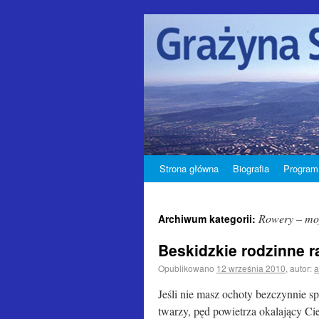
Strona główna
Biografia
Program
Rowery – mo
Archiwum kategorii:
Beskidzkie rodzinne 
Opublikowano
12 września 2010
,
autor:
a
Jeśli nie masz ochoty bezczynnie s
twarzy, pęd powietrza okalając