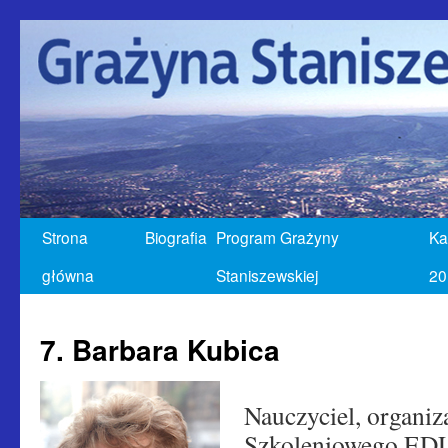
Strona
Biografia
Program Grażyny
Ka
główna
Staniszewskiej
20
7. Barbara Kubica
Nauczyciel, organiz
Szkoleniowego ED