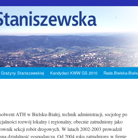
 Grażyny Staniszewskiej
Kandydaci KWW GS 2010
Rada Bielska-Białe
olwent ATH w Bielsku-Białej, technik administracji, socjolog po
cjalności rozwój lokalny i regionalny, obecnie zatrudniony jako
rownik sekcji robót drogowych. W latach 2002-2003 prowadził
sną działalność gospodarczą. Od 2004 roku zatrudniony w firmie