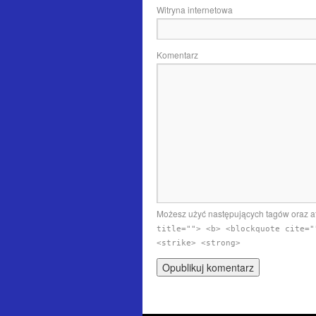
Witryna internetowa
Komentarz
Możesz użyć następujących tagów oraz 
title=""> <b> <blockquote cite="
<strike> <strong>