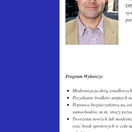
DIM
sys
por
Program Wyborczy:
Modernizacja dróg osiedlowych
Pozyskanie środków unijnych 
Poprawa bezpieczeństwa na osie
samochodów, m.in. straży pożar
Tworzenie nowych lub moderniza
oraz boisk sportowych w celu u