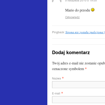
5 listopada 2010 o 19:05
Mario do przodu
Odpowiedz
Pingback:
Strona nie została znaleziona 
Dodaj komentarz
Twój adres e-mail nie zostanie opu
*
oznaczone symbolem
*
Nazwa
*
E-mail