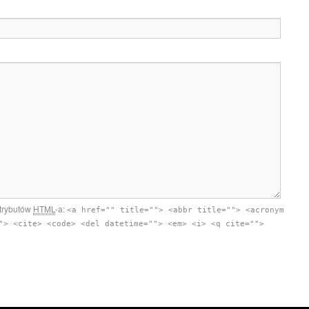
atrybutów
HTML
-a:
<a href="" title=""> <abbr title=""> <acronym
"> <cite> <code> <del datetime=""> <em> <i> <q cite="">