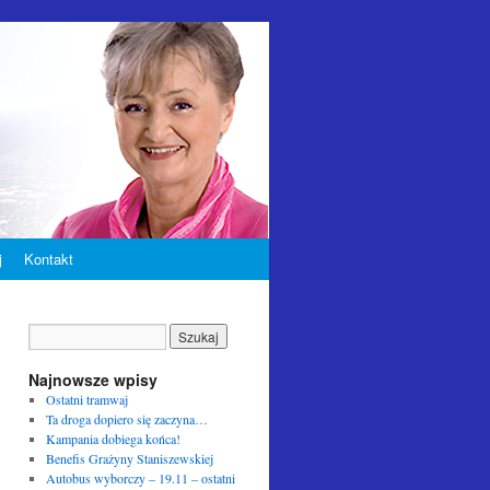
j
Kontakt
Najnowsze wpisy
Ostatni tramwaj
Ta droga dopiero się zaczyna…
Kampania dobiega końca!
Benefis Grażyny Staniszewskiej
Autobus wyborczy – 19.11 – ostatni