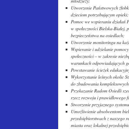
młodzieży;
Utworzenie Państwowych żłobk
dzieciom potrzebującym opieki;
Pomoc we wspieraniu działań Po
w społeczności Bielska-Białej,
bezpieczeństwa na osiedlach;
Utworzenie monitoringu na każ
Wspieranie i udzielanie pomocy
społeczności – w zakresie niez
warunkach odpowiadających go
Powstawanie ścieżek edukacyjnyc
Wykorzystanie leśnych okolic S
do zbudowania kompleksowych t
Przekazanie Radom Osiedli sze
rzecz rozwoju i prawidłowego f
Stworzenie przyjaznego systemu
Umożliwienie absolwentom biel
przedsiębiorstwach z naszego r
miasta oraz lokalnej przedsiębi