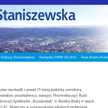
 Grażyny Staniszewskiej
Kandydaci KWW GS 2010
Rada Bielska-Białe
ynier mechanik z ponad 35 letnią praktyką zawodową.
struktor, przedsiębiorca, manager. Przewodniczący Rady
zorczej Spółdzielni ,,Rzemieślnik” w Bielsku-Białej w latach
5-87. Skuteczny w rozwiązywaniu lokalnych problemów.