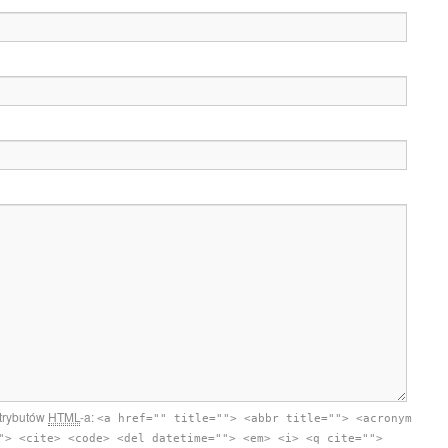
atrybutów
HTML
-a:
<a href="" title=""> <abbr title=""> <acronym
"> <cite> <code> <del datetime=""> <em> <i> <q cite="">