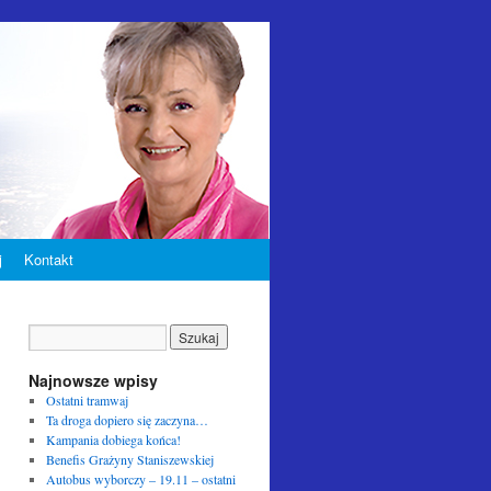
j
Kontakt
Najnowsze wpisy
Ostatni tramwaj
Ta droga dopiero się zaczyna…
Kampania dobiega końca!
Benefis Grażyny Staniszewskiej
Autobus wyborczy – 19.11 – ostatni