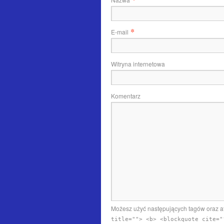
*
E-mail
Witryna internetowa
Komentarz
Możesz użyć następujących tagów oraz 
title=""> <b> <blockquote cite="