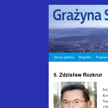
Strona główna
Biografia
Program
5. Zdzisław Rozkrut
Inż
Kon
Nad
198