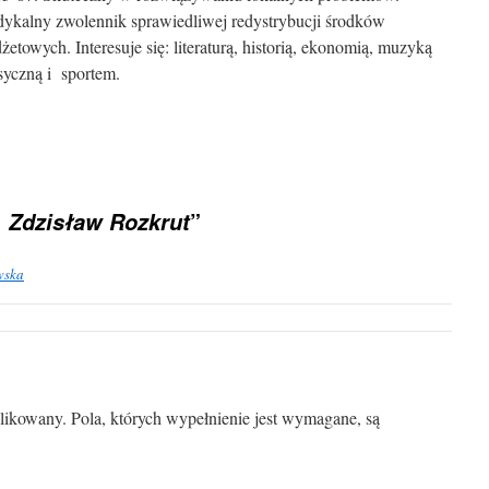
ykalny zwolennik sprawiedliwej redystrybucji środków
żetowych. Interesuje się: literaturą, historią, ekonomią, muzyką
syczną i sportem.
”
. Zdzisław Rozkrut
wska
blikowany. Pola, których wypełnienie jest wymagane, są