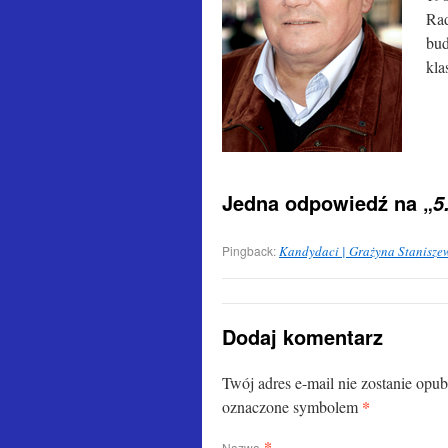
Rad
bud
kla
Jedna odpowiedź na „
5
Pingback:
Kandydaci | Grażyna Stanisze
Dodaj komentarz
Twój adres e-mail nie zostanie opu
*
oznaczone symbolem
*
Nazwa