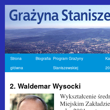
Strona
Biografia
Program Grażyny
Ka
główna
Staniszewskiej
20
2. Waldemar Wysocki
Wykształcenie średn
Miejskim Zakładzi