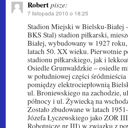
Robert
pisze:
7 listopada 2010 o 18:25
Stadion Miejski w Bielsku-Białej 
BKS Stal) stadion piłkarski, miesz
Białej, wybudowany w 1927 roku
latach 50. XX wieku. Pierwotnie p
stadionu piłkarskiego, jak i lekkoa
Osiedle Grunwaldzkie – osiedle m
w południowej części śródmieścia 
pomiędzy elektrociepłownią Biels
ul. Broniewskiego na zachodzie, u
północy i ul. Żywiecką na wschodz
Zostało zbudowane w latach 1951
Józefa Łyczewskiego jako ZOR III
Robotnicze nr III) w związku z p