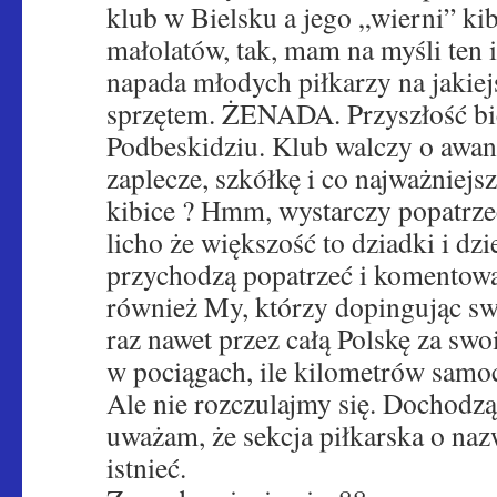
klub w Bielsku a jego „wierni” kibi
małolatów, tak, mam na myśli ten
napada młodych piłkarzy na jakiejś
sprzętem. ŻENADA. Przyszłość biel
Podbeskidziu. Klub walczy o awan
zaplecze, szkółkę i co najważniejsz
kibice ? Hmm, wystarczy popatrzeć
licho że większość to dziadki i dzi
przychodzą popatrzeć i komentowa
również My, którzy dopingując sw
raz nawet przez całą Polskę za sw
w pociągach, ile kilometrów sam
Ale nie rozczulajmy się. Dochodz
uważam, że sekcja piłkarska o na
istnieć.