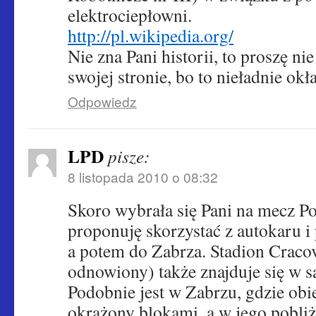
elektrociepłowni.
http://pl.wikipedia.org/
Nie zna Pani historii, to proszę ni
swojej stronie, bo to nieładnie o
Odpowiedz
LPD
pisze:
8 listopada 2010 o 08:32
Skoro wybrała się Pani na mecz Po
proponuję skorzystać z autokaru i
a potem do Zabrza. Stadion Cracov
odnowiony) także znajduje się w s
Podobnie jest w Zabrzu, gdzie obi
okrążony blokami, a w jego pobli