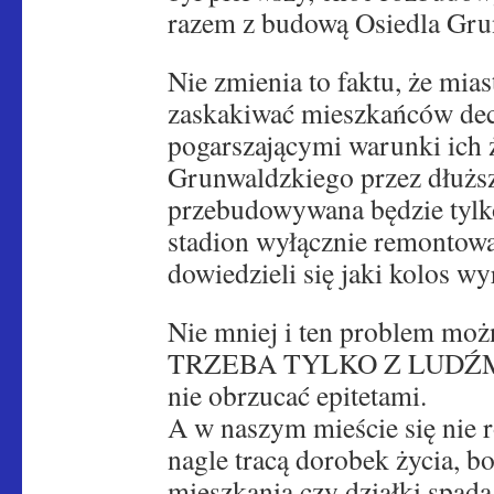
razem z budową Osiedla Gru
Nie zmienia to faktu, że mia
zaskakiwać mieszkańców de
pogarszającymi warunki ich
Grunwaldzkiego przez dłuższ
przebudowywana będzie tylko
stadion wyłącznie remontow
dowiedzieli się jaki kolos w
Nie mniej i ten problem moż
TRZEBA TYLKO Z LUDŹM
nie obrzucać epitetami.
A w naszym mieście się nie 
nagle tracą dorobek życia, b
mieszkania czy działki spada 