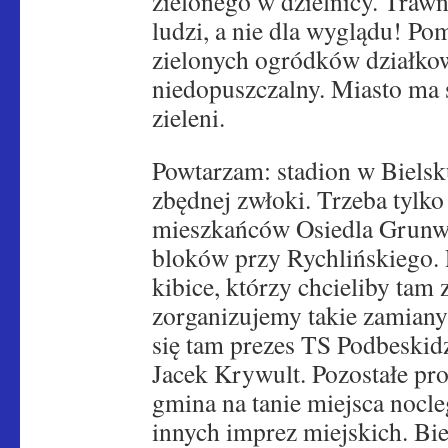
zielonego w dzielnicy. Trawn
ludzi, a nie dla wyglądu! Po
zielonych ogródków działkow
niedopuszczalny. Miasto ma
zieleni.
Powtarzam: stadion w Bielsku
zbędnej zwłoki. Trzeba tylk
mieszkańców Osiedla Grunwa
bloków przy Rychlińskiego. 
kibice, którzy chcieliby tam
zorganizujemy takie zamian
się tam prezes TS Podbeskidz
Jacek Krywult. Pozostałe pr
gmina na tanie miejsca nocl
innych imprez miejskich. Bie