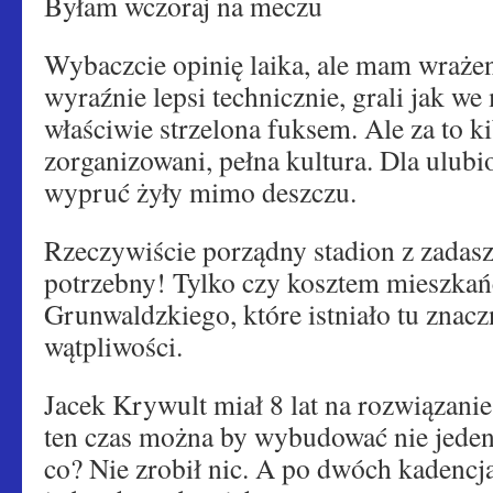
Byłam wczoraj na meczu
Wybaczcie opinię laika, ale mam wrażeni
wyraźnie lepsi technicznie, grali jak w
właściwie strzelona fuksem. Ale za to k
zorganizowani, pełna kultura. Dla ulub
wypruć żyły mimo deszczu.
Rzeczywiście porządny stadion z zadasz
potrzebny! Tylko czy kosztem mieszka
Grunwaldzkiego, które istniało tu znac
wątpliwości.
Jacek Krywult miał 8 lat na rozwiązani
ten czas można by wybudować nie jeden
co? Nie zrobił nic. A po dwóch kadencj