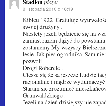
Stadion
pisze:
8 listopada 2010 o 18:19
Kibicu 1922 .Gratuluje wytrwało
swojej drużyny .
Niestety jeżeli będziecie się na wz
zamiast razem dążyć do powstania
zostaniemy My wszyscy Bielszcza
lesie .Jak pies ogrodnika .Sam ni
pozwoli .
Drogi Robercie .
Ciesze się że są jeszcze Ludzie tac
racjonalnie i mądrze wytłumaczyć 
Staram sie zrozumieć mieszkańców
Grunwaldzkiego .
Jeżeli na dzień dzisiejszy nie zap