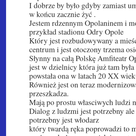
I dobrze by było gdyby zamiast u
w końcu zacznie żyć .
Jestem rdzennym Opolaninem i mo
przykład stadionu Odry Opole
Który jest rozbudowywany a mieśc
centrum i jest otoczony trzema osi
Słynny na całą Polskę Amfiteatr 
jest w dzielnicy która już tam była 
powstała ona w latach 20 XX wiek
Również jest on teraz modernizow
przeszkadza.
Mają po prostu własciwych ludzi 
Dialog z ludzmi jest potrzebny al
potrzebny jest włodarz
który twardą ręka poprowadzi to 