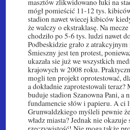
masztów zlikwidowano łuki na stad
mógł pomieścić 11-12 tys. kibiców
stadion nawet wiecej kibiców kie
że walczy o ekstraklasę. Na mecze
chodziło po 5-6 tys. ludzi nawet do
Podbeskidzie grało z atrakcyjnym
Śmieszny jest ten protest, poniewa
ukazała sie już we wszystkich med
krajowych w 2008 roku. Praktyczn
mogli ten projekt oprotestować, dl
a dokładnie zaprotestowali teraz? 
buduje stadion Szanowna Pani, a n
fundamencie słów i papieru. A ci l
Grunwaldzkiego myśleli pewnie że 
władz miasta? Jednak nie okazuje si
rzeczywistość! Nie mogą także pro