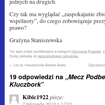
jednych na drugich.
Czy tak ma wyglądać „zaspokajanie zbi
wspólnoty”, do czego zobowiązuje prez
prawo?
Grażyna Staniszewska
Ten wpis został opublikowany w kategorii
Informacje Prasowe
,
I
Dodaj zakładkę do
bezpośredniego odnośnika
.
←
List do mieszkańców Bielska-Białej
Zapraszam
19 odpowiedzi na „
Mecz Podbe
Kluczbork
”
Kibic1922
pisze:
7 listopada 2010 o 17:01