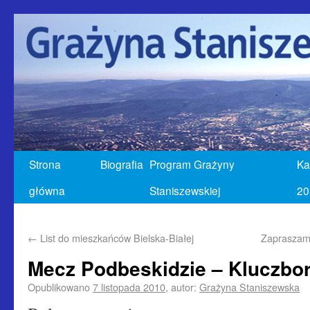
Strona
Biografia
Program Grażyny
Ka
główna
Staniszewskiej
20
←
List do mieszkańców Bielska-Białej
Zapraszam
Mecz Podbeskidzie – Kluczbo
Opublikowano
7 listopada 2010
,
autor:
Grażyna Staniszewska