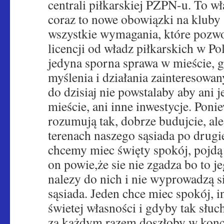
centrali piłkarskiej PZPN-u. To wł
coraz to nowe obowiązki na kluby 
wszystkie wymagania, które pozwo
licencji od władz piłkarskich w Pol
jedyna sporna sprawa w mieście, 
myślenia i działania zainteresowa
do dzisiaj nie powstalaby aby ani
mieście, ani inne inwestycje. Poni
rozumują tak, dobrze budujcie, ale
terenach naszego sąsiada po drugi
chcemy miec święty spokój, pojdą
on powie,że sie nie zgadza bo to j
nalezy do nich i nie wyprowadzą si
sąsiada. Jeden chce miec spokój, 
świetej własności i gdyby tak słuc
za każdym razem doszłoby w konc