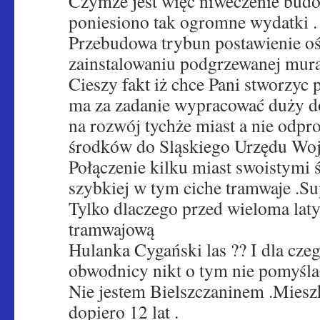
Czymże jest więc niweczenie budo
poniesiono tak ogromne wydatki .
Przebudowa trybun postawienie oś
zainstalowaniu podgrzewanej mur
Cieszy fakt iż chce Pani stworzyc 
ma za zadanie wypracować duży d
na rozwój tychże miast a nie odp
środków do Sląskiego Urzędu Woj
Połączenie kilku miast swoistymi
szybkiej w tym ciche tramwaje .Su
Tylko dlaczego przed wieloma laty
tramwajową
Hulanka Cygański las ?? I dla cze
obwodnicy nikt o tym nie pomyśla
Nie jestem Bielszczaninem .Mies
dopiero 12 lat .