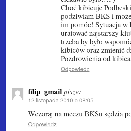
Choć kibicuje Podbesk
podziwiam BKS i może 
im pomóc! Sytuacja w kl
uratować najstarszy klu
trzeba by było wspomóc
kibiców oraz zmienić dz
Pozdrowienia od kibica
Odpowiedz
filip_gmail
pisze:
12 listopada 2010 o 08:05
Wczoraj na meczu BKSu sędzia poka
Odpowiedz