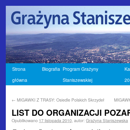
Strona
Biografia
Program Grażyny
Ka
główna
Staniszewskiej
20
←
MIGAWKI Z TRASY: Osiedle Polskich Skrzydeł
MIGAWKI
LIST DO ORGANIZACJI POZ
Opublikowano
17 listopada 2010
,
autor:
Grażyna Staniszewska