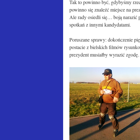
Tak to powinno być, gdybyśmy rze
powinno się znaleźć miejsce na preze
Ale rady osiedli się… boją narazić
spotkań z innymi kandydatami.
Poruszane sprawy: dokończenie pi
postacie z bielskich filmów rysun
prezydent musiałby wyrazić zgod