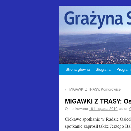
Strona główna
Biografia
Program
←
MIGAWKI Z TRASY: Komorowice
MIGAWKI Z TRASY: Osi
Opublikowano
16 listopada 2010
,
autor:
Ciekawe spotkanie w Radzie Osiedl
spotkanie zaprosił także Jerzego B