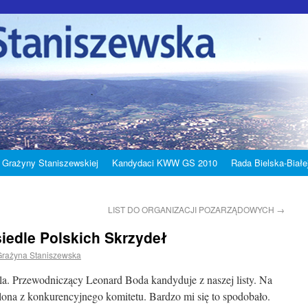
 Grażyny Staniszewskiej
Kandydaci KWW GS 2010
Rada Bielska-Białe
LIST DO ORGANIZACJI POZARZĄDOWYCH
→
edle Polskich Skrzydeł
Grażyna Staniszewska
a. Przewodniczący Leonard Boda kandyduje z naszej listy. Na
alona z konkurencyjnego komitetu. Bardzo mi się to spodobało.