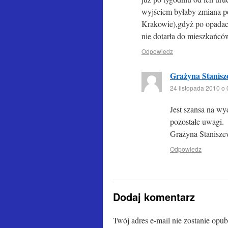
wyjściem byłaby zmiana po
Krakowie),gdyż po opadach
nie dotarła do mieszkańcó
Odpowiedz
Grażyna Stanis
24 listopada 2010 o 
Jest szansa na wyd
pozostałe uwagi.
Grażyna Stanisz
Odpowiedz
Dodaj komentarz
Twój adres e-mail nie zostanie opu