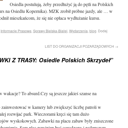
Osiedla postulują, żeby przedłużyć ją do pętli na Polskich
urs na Osiedlu Kopernika). MZK zrobił próbne jazdy, ale … w
odnił mieszkańcom, że się nie opłaca wydłużanie kursu.
i
Informacje Prasowe
,
Sprawy Bielska-Białej
,
Wydarzenia
,
blog
. Dodaj
LIST DO ORGANIZACJI POZARZĄDOWYCH
→
”
KI Z TRASY: Osiedle Polskich Skrzydeł
 wakacje? To absurd.Czy są jeszcze jakieś szanse na
 zainwestować w kamery lub zwiększyć liczbę patroli w
lej rozwijać park. Wieczorami kręci się tam dużo
pojów wyskokowych. Zabawki na placu zabaw były zniszczone
uchomienia. Sam plac powinien być ogrodzony i najlepszym