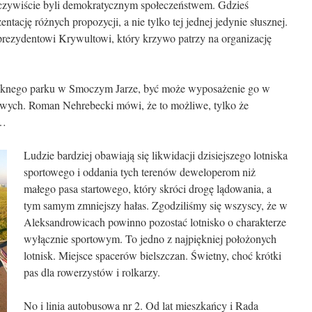
czywiście byli demokratycznym społeczeństwem. Gdzieś
ntację różnych propozycji, a nie tylko tej jednej jedynie słusznej.
 prezydentowi Krywultowi, który krzywo patrzy na organizację
ęknego parku w Smoczym Jarze, być może wyposażenie go w
kowych. Roman Nehrebecki mówi, że to możliwe, tylko że
ę…
Ludzie bardziej obawiają się likwidacji dzisiejszego lotniska
sportowego i oddania tych terenów deweloperom niż
małego pasa startowego, który skróci drogę lądowania, a
tym samym zmniejszy hałas. Zgodziliśmy się wszyscy, że w
Aleksandrowicach powinno pozostać lotnisko o charakterze
wyłącznie sportowym. To jedno z najpiękniej położonych
lotnisk. Miejsce spacerów bielszczan. Świetny, choć krótki
pas dla rowerzystów i rolkarzy.
No i linia autobusowa nr 2. Od lat mieszkańcy i Rada