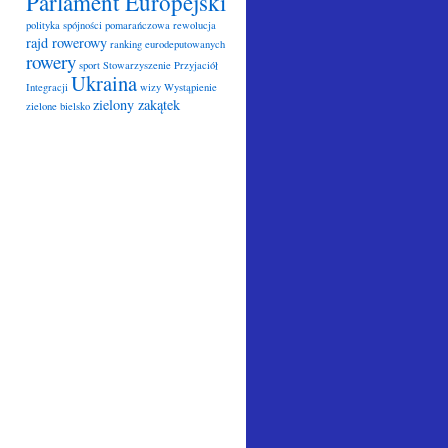
Parlament Europejski
polityka spójności
pomarańczowa rewolucja
rajd rowerowy
ranking eurodeputowanych
rowery
sport
Stowarzyszenie Przyjaciół
Ukraina
Integracji
wizy
Wystąpienie
zielony zakątek
zielone bielsko