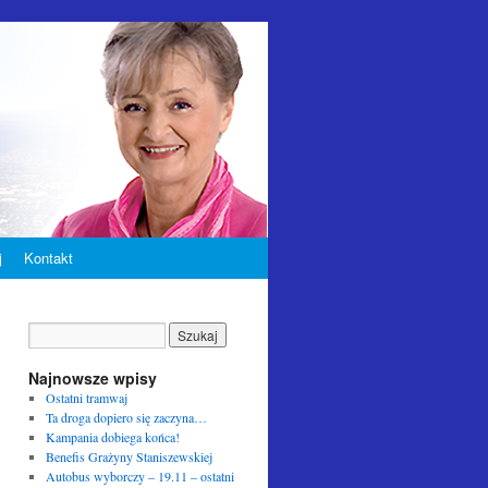
j
Kontakt
Najnowsze wpisy
Ostatni tramwaj
Ta droga dopiero się zaczyna…
Kampania dobiega końca!
Benefis Grażyny Staniszewskiej
Autobus wyborczy – 19.11 – ostatni