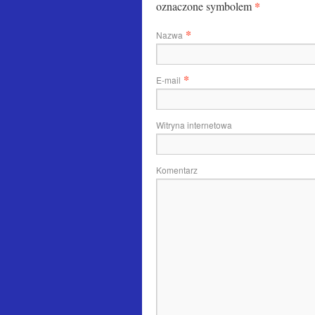
*
oznaczone symbolem
*
Nazwa
*
E-mail
Witryna internetowa
Komentarz