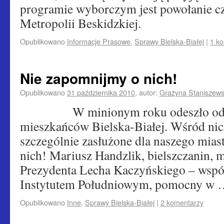
programie wyborczym jest powołanie c
Metropolii Beskidzkiej.
Opublikowano
Informacje Prasowe
,
Sprawy Bielska-Białej
|
1 k
Nie zapomnijmy o nich!
Opublikowano
31 października 2010
,
autor:
Grażyna Staniszew
W minionym roku odeszło od n
mieszkańców Bielska-Białej. Wśród nic
szczególnie zasłużone dla naszego mias
nich! Mariusz Handzlik, bielszczanin, m
Prezydenta Lecha Kaczyńskiego – wspó
Instytutem Południowym, pomocny w
Opublikowano
Inne
,
Sprawy Bielska-Białej
|
2 komentarzy