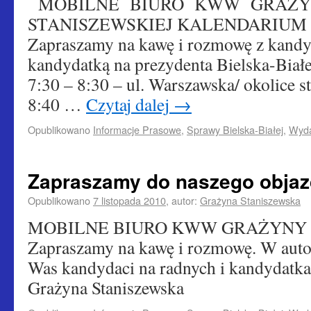
MOBILNE BIURO KWW GRAŻ
STANISZEWSKIEJ KALENDARIUM po
Zapraszamy na kawę i rozmowę z kandy
kandydatką na prezydenta Bielska-Bi
7:30 – 8:30 – ul. Warszawska/ okolice s
8:40 …
Czytaj dalej
→
Opublikowano
Informacje Prasowe
,
Sprawy Bielska-Białej
,
Wyda
Zapraszamy do naszego objaz
Opublikowano
7 listopada 2010
,
autor:
Grażyna Staniszewska
MOBILNE BIURO KWW GRAŻYNY 
Zapraszamy na kawę i rozmowę. W autob
Was kandydaci na radnych i kandydatka
Grażyna Staniszewska