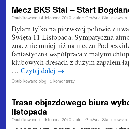
Mecz BKS Stal – Start Bogda
Opublikowano
14 listopada 2010
,
autor:
Grażyna Staniszewska
Byłam tylko na pierwszej połowie z uwa
Święta 11 Listopada. Sympatyczna atmo
znacznie mniej niż na meczu Podbeskidz
fantastyczna współpraca z małymi chło
klubowych dresach z dużym zapałem łap
…
Czytaj dalej
→
Opublikowano
blog
|
5 komentarzy
Trasa objazdowego biura wyb
listopada
Opublikowano
11 listopada 2010
,
autor:
Grażyna Staniszewska