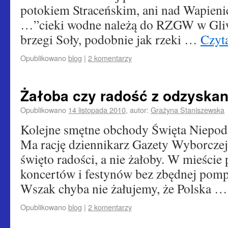
potokiem Straceńskim, ani nad Wapieni
…”cieki wodne należą do RZGW w Gliw
brzegi Soły, podobnie jak rzeki …
Czyta
Opublikowano
blog
|
2 komentarzy
Żałoba czy radość z odzyskan
Opublikowano
14 listopada 2010
,
autor:
Grażyna Staniszewska
Kolejne smętne obchody Święta Niepodl
Ma rację dziennikarz Gazety Wyborczej p
święto radości, a nie żałoby. W mieście
koncertów i festynów bez zbędnej pompy
Wszak chyba nie żałujemy, że Polska 
Opublikowano
blog
|
2 komentarzy