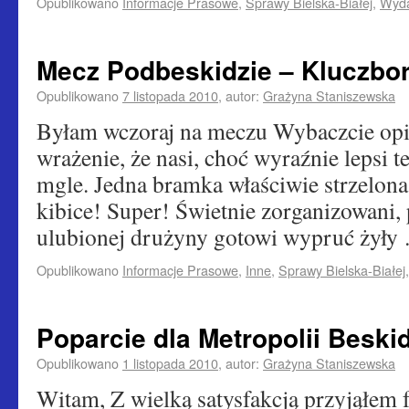
Opublikowano
Informacje Prasowe
,
Sprawy Bielska-Białej
,
Wyda
Mecz Podbeskidzie – Kluczbo
Opublikowano
7 listopada 2010
,
autor:
Grażyna Staniszewska
Byłam wczoraj na meczu Wybaczcie opin
wrażenie, że nasi, choć wyraźnie lepsi te
mgle. Jedna bramka właściwie strzelona
kibice! Super! Świetnie zorganizowani, 
ulubionej drużyny gotowi wypruć żył
Opublikowano
Informacje Prasowe
,
Inne
,
Sprawy Bielska-Białej
Poparcie dla Metropolii Beskid
Opublikowano
1 listopada 2010
,
autor:
Grażyna Staniszewska
Witam, Z wielką satysfakcją przyjąłem f