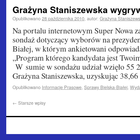
Grażyna Staniszewska wygry
Opublikowano
28 października 2010
,
autor:
Grażyna Staniszew
Na portalu internetowym Super Nowa z
sondaż dotyczący wyborów na prezyden
Białej, w którym ankietowani odpowiada
„Program którego kandydata jest Twoim
W sumie w sondażu udział wzięło 55 2
Grażyna Staniszewska, uzyskując 38,6
Opublikowano
Informacje Prasowe
,
Sprawy Bielska-Białej
,
Wyda
←
Starsze wpisy