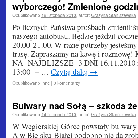
wyborczego! Zmienione godziny
Opublikowano
16 listopada 2010
,
autor:
Grażyna Staniszewska
Po licznych Państwa prośbach zmienili
naszego autobusu. Będzie jeździł codzi
20.00-21.00. W razie potrzeby jesteśm
trasę. Zapraszamy na kawę i rozm
NA NAJBLIŻSZE 3 DNI 16.11.2010 r. 
13:00 – …
Czytaj dalej
→
Opublikowano
Inne
|
3 komentarzy
Bulwary nad Sołą – szkoda że
Opublikowano
14 listopada 2010
,
autor:
Grażyna Staniszewska
W Węgierskiej Górce powstały bulwary 
A w Bielsku-Białej podobno nie da zro