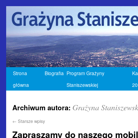
Strona
Biografia
Program Grażyny
Ka
główna
Staniszewskiej
20
Grażyna Staniszews
Archiwum autora:
←
Starsze wpisy
Zapraszamy do naszego mobil